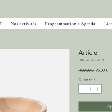
?
Nos activités
Programmation / Agenda
Lien
Article
SKU : 671253175371
Prix
Pr
 100,00 € 
95,00 €
original
pr
Quantité
*
Aj