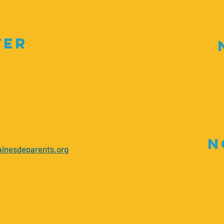
TEr
N
inesdeparents.org