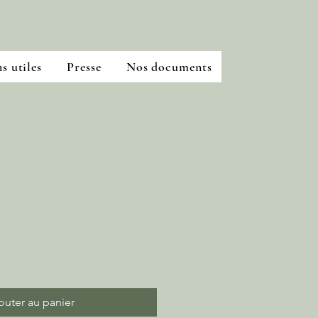
s utiles
Presse
Nos documents
ix
omotionnel
outer au panier