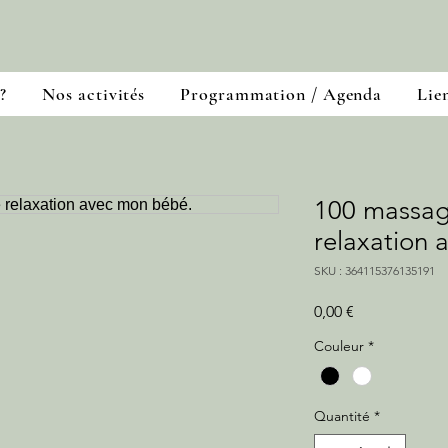
?
Nos activités
Programmation / Agenda
Lien
100 massage
relaxation
SKU : 364115376135191
Prix
0,00 €
Couleur
*
Quantité
*