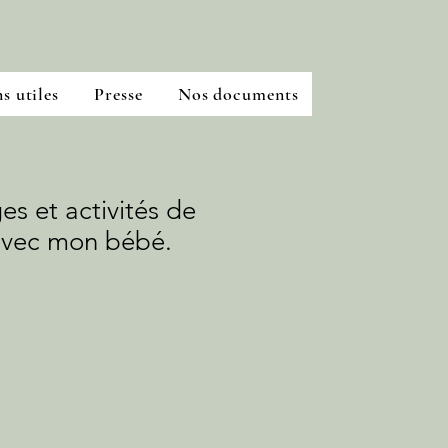
s utiles
Presse
Nos documents
s et activités de
 avec mon bébé.