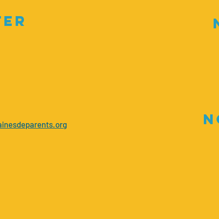
TEr
N
inesdeparents.org